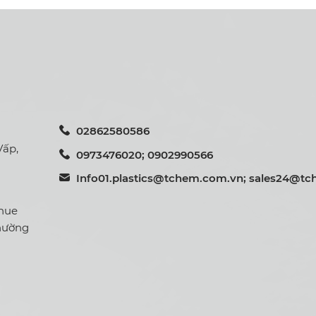
02862580586
Vấp,
0973476020; 0902990566
Info01.plastics@tchem.com.vn; sales24@t
enue
Phường