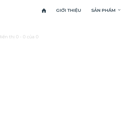
GIỚI THIỆU
SẢN PHẨM
iển thị 0 - 0 của 0