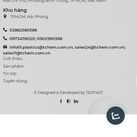
Mai Chí Thọ, Phường Bình Trưng, TP.HCM, Việt Nam
Kho hàng
TPHCM, Hải Phòng
02862580586
0973476020; 0902990566
Info01.plastics@tchem.com.vn; sales24@tchem.com.vn;
sales11@tchem.com.vn
Giới thiệu
Sản phẩm
Tin tức
Tuyển dụng
© Designed & Developed by TEDFAST